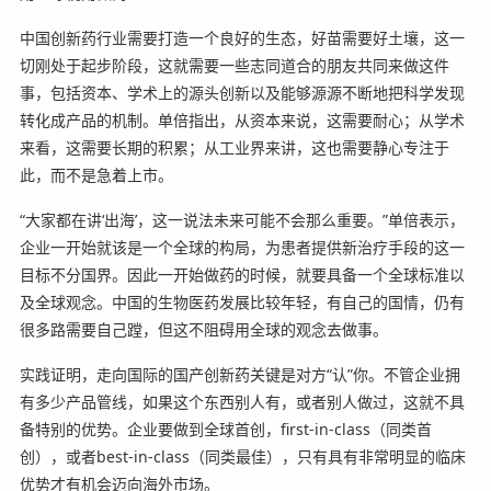
中国创新药行业需要打造一个良好的生态，好苗需要好土壤，这一
切刚处于起步阶段，这就需要一些志同道合的朋友共同来做这件
事，包括资本、学术上的源头创新以及能够源源不断地把科学发现
转化成产品的机制。单倍指出，从资本来说，这需要耐心；从学术
来看，这需要长期的积累；从工业界来讲，这也需要静心专注于
此，而不是急着上市。
“大家都在讲‘出海’，这一说法未来可能不会那么重要。”单倍表示，
企业一开始就该是一个全球的构局，为患者提供新治疗手段的这一
目标不分国界。因此一开始做药的时候，就要具备一个全球标准以
及全球观念。中国的生物医药发展比较年轻，有自己的国情，仍有
很多路需要自己蹚，但这不阻碍用全球的观念去做事。
实践证明，走向国际的国产创新药关键是对方“认”你。不管企业拥
有多少产品管线，如果这个东西别人有，或者别人做过，这就不具
备特别的优势。企业要做到全球首创，first-in-class（同类首
创），或者best-in-class（同类最佳），只有具有非常明显的临床
优势才有机会迈向海外市场。