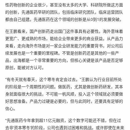
性药物创新的企业很少，甚至没有太多的大学、科研院所做这方面
的创新，先通医药早研的团队，包括临床研究团队，临床运营团队
都由自己组建。先通医药在这个领域的创新是从0到1的发展突破。
在王鹏看来，国产创新药走出国门这件事具有必要性。海外意味着
更宽广、更成熟的市场，能给企业带来更多的商业获益。从产品力
来看，走向海外市场是对一家企业研发能力的重要背书，对公司后
续发展也是一个重要的里程碑。不管是创新药还是其他的一些产
品，出海都是一个非常重要的方向，但核心关键是该产品是否足够
原创，能被对方认可。
“有冬天就有春天，这个寒冬肯定会过去。”王鹏认为行业目前所处
的阶段是一个周期性的问题。做医药，尤其是做创新药研发，其本
身就面临很大的挑战，不可能一帆风顺，投入这个领域就必须要做
好思想准备。产品力过硬是必要的，但与此同时，还要具有足够的
信心。
“先通医药今年拿到超11亿元融资，这个数字可能还不错，但在过
去非‘资本寒冬’的阶段，公司也遇到过困难和挑战。或许即使在未来