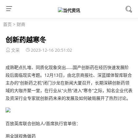
首页
>
财商
创新药越寒冬
文采
2023-12-16 20:51:02
成熟靶点扎堆、同质化现象突出……国产创新药在经历快速发展阶
段后面临现实考题。12月13日，由北京商报社、深蓝媒体智库联合
主办的“创新药之机”闭门沙龙在新闻大厦召开，长期深耕创新药领
域的大咖齐聚一堂，在行业从“火热”进入“寒冬”之际，知名企业代表
及资深行业专家就创新药未来的发展及如何破局展开了热烈讨论。
百放英库联合创始人/首席执行官单倍：
用全球视角做药