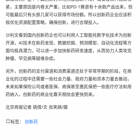
紧，主要原因是内卷太严重，比如PD-1赛道有十余款产品出来，但
可能最后只有头部几家可以获得市场份额。所以创新药企业应该积
极优化资源配置策略，确保创新，进行合理投入。
沙利文看到国内创新药企也可以利用人工智能扥数字化技术为创新
开源，AI技术在新药发现、数据挖掘、预测模型、自动化流程等方
面均极具潜力，可以进一步加快新药研发速度，从而协力人类攻克
肿瘤、罕见病等疑难杂症。
另外，创新药的支付渠道和消费渠道还处于非常早期的阶段，在商
业化的过程中还需要一些社会力量、政府力量和资本力量去推动，
未来如果保险公司或者医保、商保甚至惠民保把一些医疗疗法和用
药纳入，创新药的商业化春天相信会更快到来。
北京商报记者 姚倩/文 张笑嫣/摄
标签：
创新药