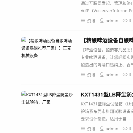
通过互联网发起、管理和终
VoIP（VoiceoverInternetP
0
资讯
admin
【精酿啤酒设备自酿
【啤酒设备，酿造非凡品质
专业啤酒设备，让您轻松实
酿造出的啤酒口感纯正、香气浓郁
0
资讯
admin
KXT1431型LB降
KXT1431型降尘试验箱（Lb
验箱系东莞市科翔试验设备有限
要求设计制造，适用于自.....
0
资讯
admin