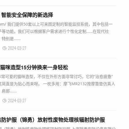
：智能安全保障的新选择
zgz.com/ 我们提供50套以上可来图定制的智能监控系统，其中包括一
子等功能。我们可以根据客户需求进行个性化定制……在现代社
是......
2024-03-27
2猫咪造型15分钟换来一身轻松
用非常可爱的猫咪造型，不仅在外形方面非常讨巧，它的“治愈疲惫”
简直是为贴心而来呀。 一枕多用：摩飞MR2132按摩靠垫仿真人
......
2024-03-27
核防护服（锦勇）放射性废物处理核辐射防护服
服（锦勇）放射性废物处理核辐射防护服 上海锦勇安防设备有限公