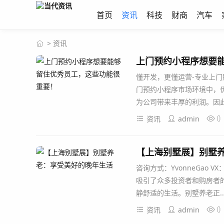
首页
资讯
科技
财商
汽车
>
资讯
上门预约小程序想要
懂开发，更懂运营-专业上
门预约小程序市场环境中，
为公司带来丰厚的利润。因此，如
0
资讯
admin
【上海别墅展】别墅
咨询方式：YvonneGao 
吸引了众多投资者和购房者
静舒适的生活。别墅养老正....
0
资讯
admin