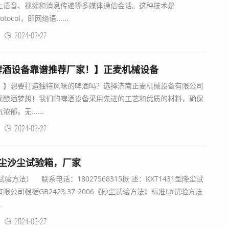
止语音、视频和消息传递等多媒体通信会话。这种技术是
rotocol，即网络语......
2024-03-27
啤酒设备靠谱推荐厂家！】正麦机械设备
！】想要打造独特风味的啤酒吗？选择济南正麦机械设备有限公司
现酿酒梦想！我们的啤酒设备采用先进的工艺和优质的材料，确保
。无......
2024-03-27
尘防尘沙尘试验箱，厂家
试验方法） 联系电话：18027568315概 述：KXT1431型降尘试
公司根据GB2423.37-2006《砂尘试验方法》标准Lb试验方法
.
2024-03-27