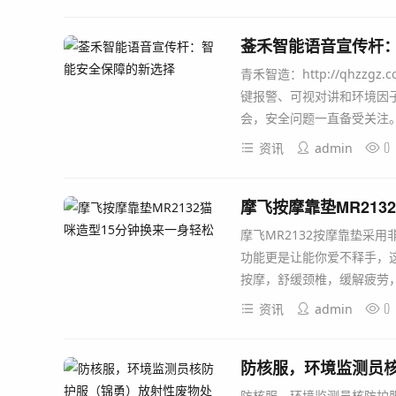
菳禾智能语音宣传杆
青禾智造：http://qhz
键报警、可视对讲和环境因
会，安全问题一直备受关注。特别
0
资讯
admin
摩飞按摩靠垫MR213
摩飞MR2132按摩靠垫采
功能更是让能你爱不释手，这
按摩，舒缓颈椎，缓解疲劳，肩部
0
资讯
admin
防核服，环境监测员
防核服，环境监测员核防护