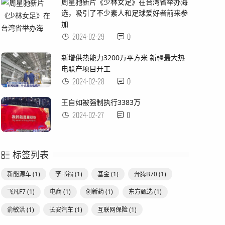
周星驰新片《少林女足》在台湾省举办海
选，吸引了不少素人和足球爱好者前来参
加
2024-02-29
0
新增供热能力3200万平方米 新疆最大热
电联产项目开工
2024-02-28
0
王自如被强制执行3383万
2024-02-27
0
标签列表
新能源车
(1)
李书福
(1)
基金
(1)
奔腾B70
(1)
飞凡F7
(1)
电商
(1)
创新药
(1)
东方甄选
(1)
俞敏洪
(1)
长安汽车
(1)
互联网保险
(1)