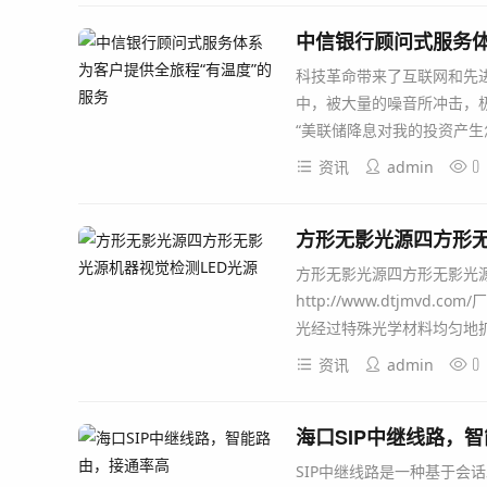
中信银行顾问式服务体
科技革命带来了互联网和先
中，被大量的噪音所冲击，
“美联储降息对我的投资产生怎样.
0
资讯
admin
方形无影光源四方形无
方形无影光源四方形无影光源 
http://www.dtjmv
光经过特殊光学材料均匀地扩散照
0
资讯
admin
海口SIP中继线路，
SIP中继线路是一种基于会话发起协