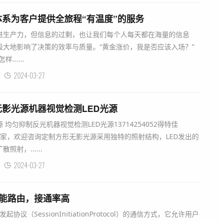
系为客户提供全旅程“有温度”的服务
进生产力，但信息的过剩，也让我们每个人每天都在海量的信息
极大地影响了决策的效率与质量。“黄金涨价，我是否应该入场？”
.....
2024-03-27
影光源机器视觉检测LED光源
均匀抑制反光机器视觉检测LED光源13714254052得特佳
d.com/厂家，欢迎咨询定制方形无影光源采用独特的照射结构，LED发出的
射，......
2024-03-27
智能路由，接通率高
议（SessionInitiationProtocol）的通信方式，它允许用户