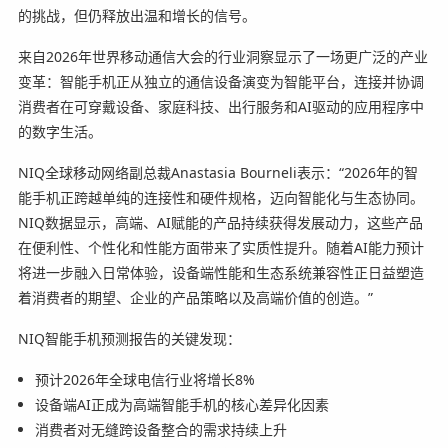
的挑战，但仍释放出温和增长的信号。
来自2026年世界移动通信大会的行业洞察显示了一场更广泛的产业
变革：智能手机正从独立的通信设备演变为智能平台，连接并协调
消费者在可穿戴设备、家庭科技、出行服务和AI驱动的应用程序中
的数字生活。
NIQ全球移动网络副总裁Anastasia Bourneli表示：“2026年的智
能手机正跨越单纯的连接性和硬件规格，迈向智能化与生态协同。
NIQ数据显示，高端、AI赋能的产品持续获得发展动力，这些产品
在便利性、个性化和性能方面带来了实质性提升。随着AI能力预计
将进一步融入日常体验，设备端性能和生态系统兼容性正日益塑造
着消费者的期望、企业的产品策略以及高端价值的创造。”
NIQ智能手机预测报告的关键发现：
预计2026年全球电信行业将增长8%
设备端AI正成为高端智能手机的核心差异化因素
消费者对无缝跨设备整合的需求持续上升