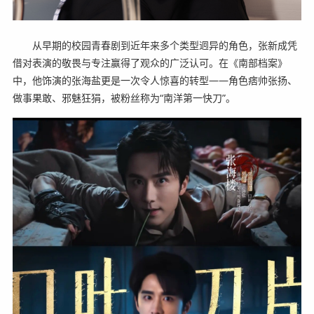
从早期的校园青春剧到近年来多个类型迥异的角色，张新成凭
借对表演的敬畏与专注赢得了观众的广泛认可。在《南部档案》
中，他饰演的张海盐更是一次令人惊喜的转型——角色痞帅张扬、
做事果敢、邪魅狂狷，被粉丝称为“南洋第一快刀”。