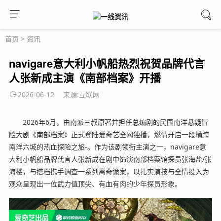
首页
>
资讯
navigare意大利小帆船热烈祝贺品牌代言
人张新成主演《南部档案》开播
2026-06-12
来源:互联网
2026年6月，由南派三叔原著并担任总编剧的民国南洋悬疑冒
险大剧《南部档案》正式登陆爱奇艺全网独播，燃情开启一段横跨
南洋六城的热血探险之旅-。作为该剧领衔主演之一，navigare意
大利小帆船品牌代言人张新成在剧中饰演南部档案馆探员张海盐/张
海楼，与搭档携手调查一系列离奇诡案，以扎实演技与全情投入为
观众呈现出一位武力值顶尖、有血有肉的少年探员形象。