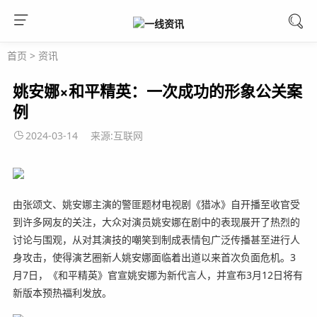
首页
>
资讯
姚安娜×和平精英：一次成功的形象公关案
例
2024-03-14
来源:互联网
由张颂文、姚安娜主演的警匪题材电视剧《猎冰》自开播至收官受
到许多网友的关注，大众对演员姚安娜在剧中的表现展开了热烈的
讨论与围观，从对其演技的嘲笑到制成表情包广泛传播甚至进行人
身攻击，使得演艺圈新人姚安娜面临着出道以来首次负面危机。3
月7日，《和平精英》官宣姚安娜为新代言人，并宣布3月12日将有
新版本预热福利发放。