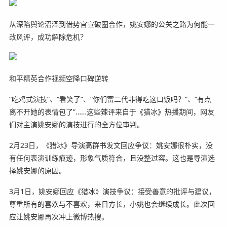
从深陷舆论沼泽到借势官宣破圈合作，姚安娜的公关之路为何能一
改风评，成功解除危机？
和平精英合作视频空降口碑逆转
“吃鸡式演技”、“看笑了”、“你们富二代非得吃这口饭吗？”、“有点
离不开她的表情包了”……这些辣评来自于《猎冰》热播期间，网友
们对主演姚安娜的演技进行的全方位审判。
2月23日，《猎冰》导演高群书发文回应争议：姚安娜很朴实，没
有任何表演训练痕迹，形象气质符合，且没整过容。这也是导演选
择姚安娜的原因。
3月1日，姚安娜回应《猎冰》演技争议：接受善意的批评与建议，
尊重所有的喜欢与不喜欢，来日方长，小姚也会继续成长。此次回
应让姚安娜再次冲上微博热搜。