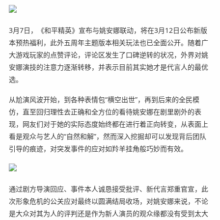
3月7日，《和平精英》宣布与姚安娜联动，将在3月12日公布新版
本预热福利，此外五周年主题版本相关玩法也已全面公开。随着广
大游戏玩家的点赞评论，评论区发生了口碑逆转的状况，外界对姚
安娜演技的注意力逐渐转移，并表示目前其实她才是代言人的最优
选。
从尬演风波开始，到各种表情包“横空出世”，再到后来的全民模
仿，直至回归理性去正确和全方位的看待姚安娜在剧里剧外的表
现，网友们对于她的实际态度始终都在进行着正向转变，从表面上
看是观众与艺人的“自然和解”，然而深入挖掘却可以发现背后团队
引导的痕迹，对突发事件的应对如羚羊挂角般巧妙而有效。
通过剧方导演回应、事件本人诚恳接受批评、新代言郑重官宣，此
次形象危机的公关应对最终以圆满结局收场，对姚安娜来说，不论
是大众对其为人的评判还是作为新人演员的观众缘都没有受到太大