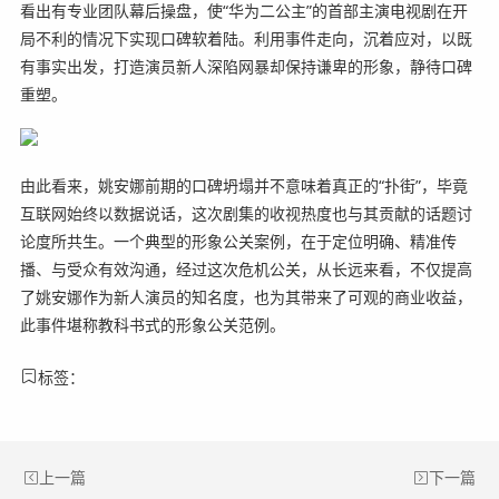
看出有专业团队幕后操盘，使“华为二公主”的首部主演电视剧在开
局不利的情况下实现口碑软着陆。利用事件走向，沉着应对，以既
有事实出发，打造演员新人深陷网暴却保持谦卑的形象，静待口碑
重塑。
由此看来，姚安娜前期的口碑坍塌并不意味着真正的“扑街”，毕竟
互联网始终以数据说话，这次剧集的收视热度也与其贡献的话题讨
论度所共生。一个典型的形象公关案例，在于定位明确、精准传
播、与受众有效沟通，经过这次危机公关，从长远来看，不仅提高
了姚安娜作为新人演员的知名度，也为其带来了可观的商业收益，
此事件堪称教科书式的形象公关范例。
标签：
上一篇
下一篇