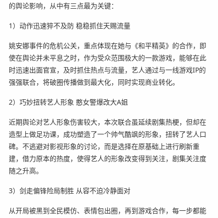
的舆论影响，从中有三点最为关键：
1）动作迅速猝不及防 稳稳抓住天赐流量
姚安娜事件的危机公关，重点体现在她与《和平精英》的合作，即
使在舆论并未平息之时，作为受众范围极大的一款游戏，能够在此
时迅速出面官宣，及时抓住热点与流量，艺人通过与一线游戏IP的
强强联合，将破圈传播做到最大化，同时实现商业转化。
2）巧妙扭转艺人形象 憨女警爆改大A姐
近期舆论对艺人形象伤害较大，本次联合虽延续剧集热梗，但却在
造型上做足功课，成功塑造了一个帅气酷飒的形象，扭转了艺人口
碑。不逃避对影视形象的讨论，而是选择在原基础上进行刷新重
建，借力原本的热度，使得艺人的形象改变得到关注，剧集关注度
随之升高。
3）剑走偏锋险局制胜 从容不迫冷静面对
从开局被黑到全民模仿、表情包出圈，再到游戏合作，每一步都能