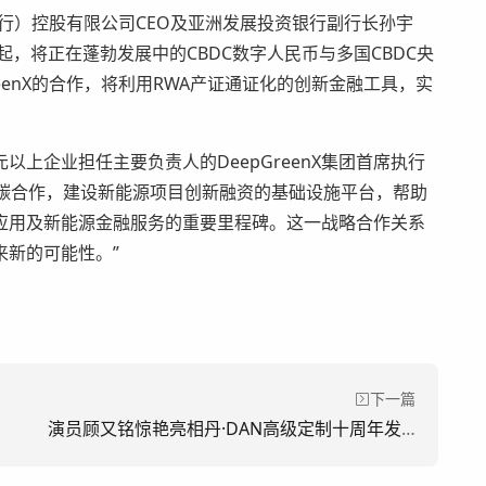
资银行）控股有限公司CEO及亚洲发展投资银行副行长孙宇
enX一起，将正在蓬勃发展中的CBDC数字人民币与多国CBDC央
reenX的合作，将利用RWA产证通证化的创新金融工具，实
企业担任主要负责人的DeepGreenX集团首席执行
动南北双碳合作，建设新能源项目创新融资的基础设施平台，帮助
应用及新能源金融服务的重要里程碑。这一战略合作关系
来新的可能性。”
下一篇
演员顾又铭惊艳亮相丹·DAN高级定制十周年发布会，演绎时尚与力量的交融