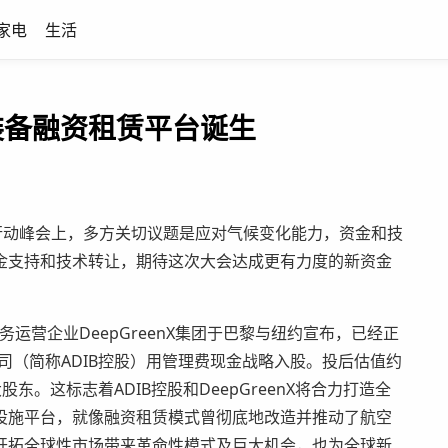
家电
生活
源装备融资租赁平台诞生
行动峰会上，多方关切议题是应对气候变化能力，资金和技
金支持和技术转让，期待这次大会达成更有力度的新资金
务运营企业DeepGreenX集团于巴黎与纽约宣布，已经正
司（简称ADIB控股）用管理费现金战略入股。投后估值约
东。这标志着ADIB控股和DeepGreenX将合力打造全
设施平台，就像融资租赁模式曾彻底地改造并推动了航空
开拓全球性市场带来革命性模式及巨大机会，也为全球新