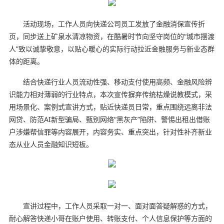
活动现场，工作人员向快递公司员工发放了金融消保宣传折
页，同步送上矿泉水清凉物资，在酷暑时节向坚守岗位的“城市摆渡
人”致以诚挚敬意，以贴心暖心的实际行动拉近金融服务与新业态群
体的距离。
结合快递行业人员流动性强、移动支付使用高频、金融风险辨
识能力相对薄弱的行业特点，本次宣传摒弃传统枯燥说教模式，采
用场景化、案例式宣讲方式，贴近快递员日常，重点围绕远离非法
网贷、防范AI新型骗局、甄别网络“黑灰产”陷阱、警惕出租出借账
户涉嫌帮信罪等内容展开，内容务实、重点突出，针对性补齐新业
态从业人员金融知识短板。
宣讲过程中，工作人员采取一对一、面对面答疑解惑的方式，
耐心解答快递小哥在账户使用、转账支付、个人信息保护等方面的